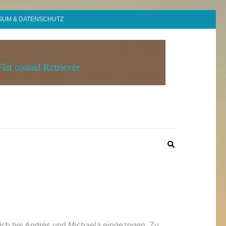
SUM & DATENSCHUTZ
 ich bei Andrés und Michaela eingezogen. Zu