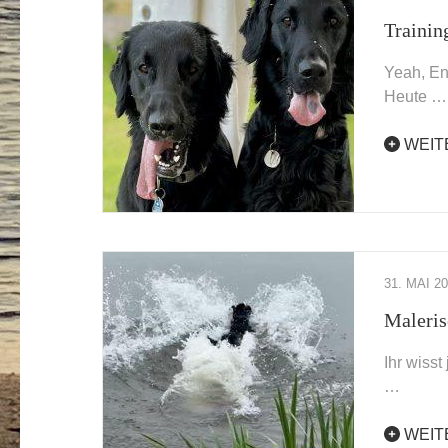
Trainin
Yeah, En
Heute …
WEIT
31. MAI 2
Maleris
Ihr wiss
…
WEIT