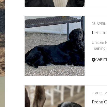
25. APRIL
Let’s t
Unsere H
Training
WEIT
6. APRIL 
Frohe O