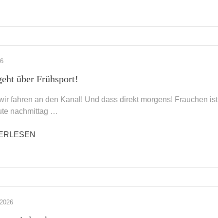
26
geht über Frühsport!
wir fahren an den Kanal! Und dass direkt morgens! Frauchen is
te nachmittag …
ERLESEN
 2026