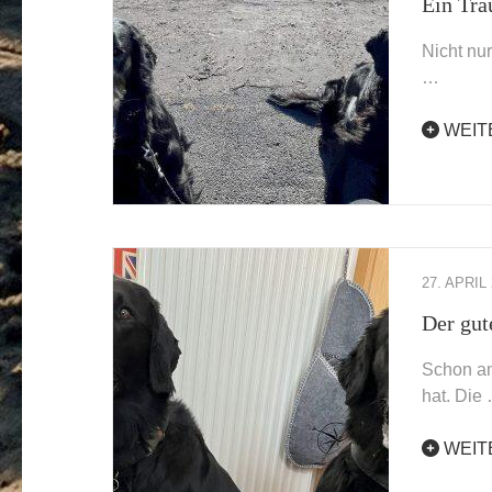
Ein Tr
Nicht nu
…
WEIT
27. APRIL
Der gut
Schon am
hat. Die
WEIT