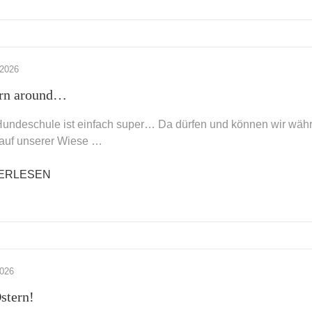
 2026
urn around…
undeschule ist einfach super… Da dürfen und können wir währ
 auf unserer Wiese …
ERLESEN
2026
stern!