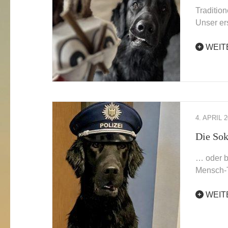
Traditio
Unser er
WEIT
4. APRIL 
Die Sok
… oder 
Mensch-
WEIT