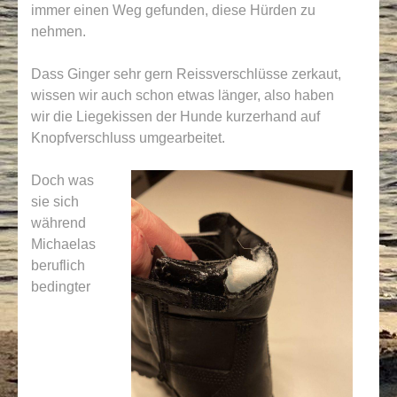
immer einen Weg gefunden, diese Hürden zu
nehmen.
Dass Ginger sehr gern Reissverschlüsse zerkaut,
wissen wir auch schon etwas länger, also haben
wir die Liegekissen der Hunde kurzerhand auf
Knopfverschluss umgearbeitet.
Doch was
sie sich
während
Michaelas
beruflich
bedingter