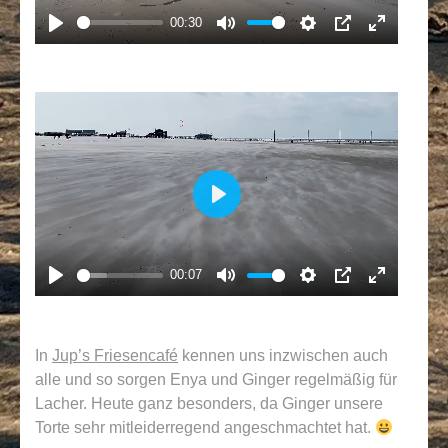
00:30
PLAY
MUTE
SETTINGS
PIP
ENTER
FULLS
PLAY
00:07
PLAY
MUTE
SETTINGS
PIP
ENTER
FULLS
In
Jup’s Friesencafé
kennen uns inzwischen auch
alle und so sorgen Enya und Ginger regelmäßig für
Lacher. Heute ganz besonders, da Ginger unsere
Torte sehr mitleiderregend angeschmachtet hat.