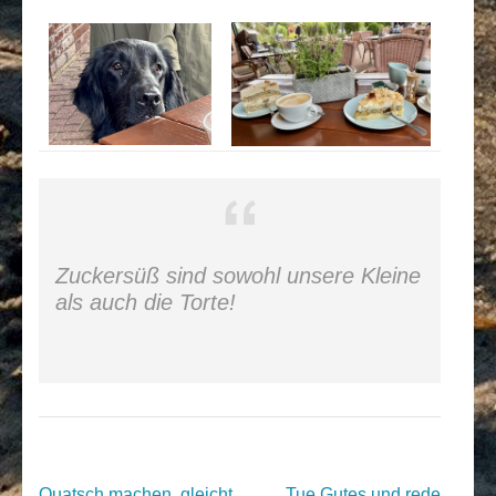
Zuckersüß sind sowohl unsere Kleine
als auch die Torte!
Beitragsnavigation
Quatsch machen, gleicht
Tue Gutes und rede