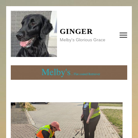
Zum
Inhalt
springen
GINGER
(Enter
drücken)
Melby's Glorious Grace