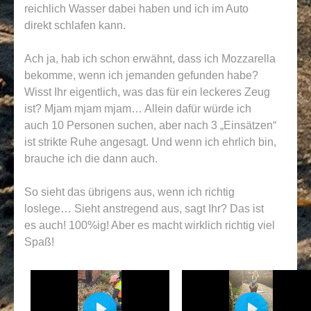
reichlich Wasser dabei haben und ich im Auto
direkt schlafen kann.
Ach ja, hab ich schon erwähnt, dass ich Mozzarella
bekomme, wenn ich jemanden gefunden habe?
Wisst Ihr eigentlich, was das für ein leckeres Zeug
ist? Mjam mjam mjam… Allein dafür würde ich
auch 10 Personen suchen, aber nach 3 „Einsätzen“
ist strikte Ruhe angesagt. Und wenn ich ehrlich bin,
brauche ich die dann auch.
So sieht das übrigens aus, wenn ich richtig
loslege… Sieht anstregend aus, sagt Ihr? Das ist
es auch! 100%ig! Aber es macht wirklich richtig viel
Spaß!