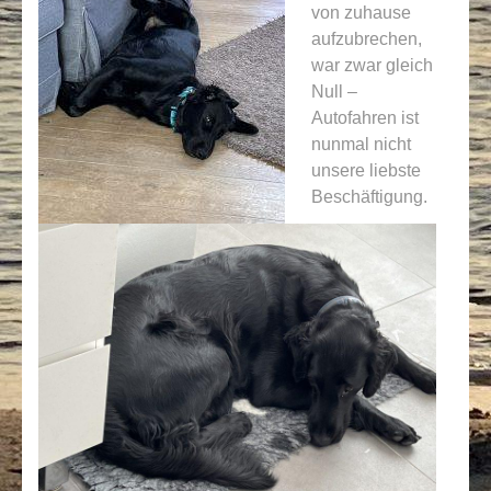
von zuhause
aufzubrechen,
war zwar gleich
Null –
Autofahren ist
nunmal nicht
unsere liebste
Beschäftigung.