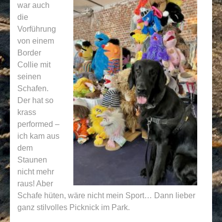
war auch
die
Vorführung
von einem
Border
Collie mit
seinen
Schafen.
Der hat so
krass
performed –
ich kam aus
dem
Staunen
nicht mehr
raus! Aber
Schafe hüten, wäre nicht mein Sport… Dann lieber
ganz stilvolles Picknick im Park.