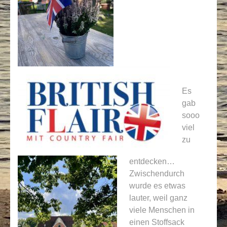
Es
gab
sooo
viel
zu
entdecken…
Zwischendurch
wurde es etwas
lauter, weil ganz
viele Menschen in
einen Stoffsack